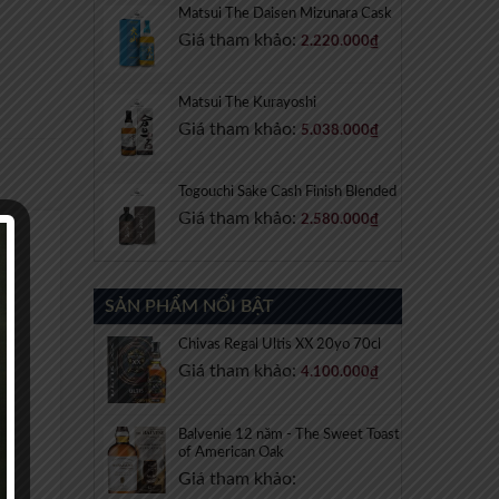
Matsui The Daisen Mizunara Cask
Giá tham khảo:
2.220.000
₫
Matsui The Kurayoshi
Giá tham khảo:
5.038.000
₫
Togouchi Sake Cash Finish Blended
Giá tham khảo:
2.580.000
₫
SẢN PHẨM NỔI BẬT
Chivas Regal Ultis XX 20yo 70cl
Giá tham khảo:
4.100.000
₫
Balvenie 12 năm - The Sweet Toast
of American Oak
Giá tham khảo: