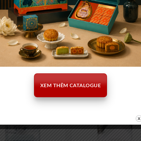
elvedere Vodka 700ml
Finlandia Vodka 750ml
1.240.000
₫
700.000
 tham khảo:
Giá tham khảo:
XEM THÊM CATALOGUE