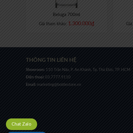
Beluga 700ml
1.300.000
₫
Giá tham khảo:
Giá
THÔNG TIN LIÊN HỆ
Showroom:
110 Trần Não, P. An Khánh, Tp. Thủ Đức, TP. HCM
Điện thoại:
03.7777.9110
Email:
marketing@bottlestore.vn
Chat Zalo