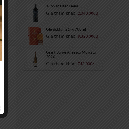
1865 Master Blend
Giá tham khảo:
2.040.000
₫
Glenfiddich 21yo 700ml
₫
Giá tham khảo:
8.320.000
₫
Grant Burge Alfresco Moscato
2020
Giá tham khảo:
748.000
₫