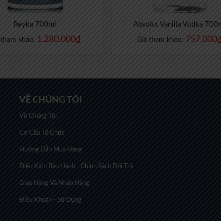
Reyka 700ml
Absolut Vanilia Vodka 700
1.280.000
₫
757.000
 tham khảo:
Giá tham khảo:
VỀ CHÚNG TÔI
Về Chúng Tôi
Cơ Cấu Tổ Chức
Hướng Dẫn Mua Hàng
Điều Kiện Bảo Hành - Chính Sách Đổi Trả
Giao Hàng Và Nhận Hàng
Điều Khoản - Sử Dụng