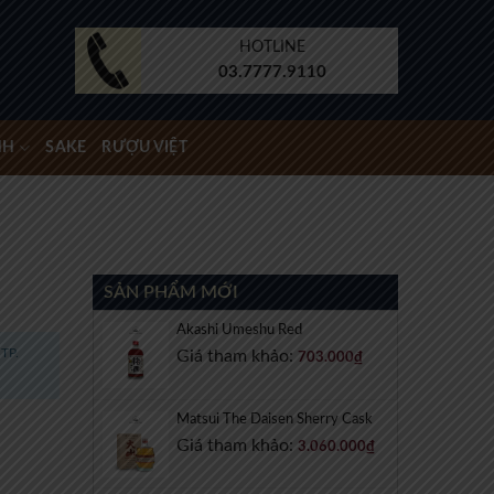
HOTLINE
03.7777.9110
NH
SAKE
RƯỢU VIỆT
SẢN PHẨM MỚI
Akashi Umeshu Red
TP.
Giá tham khảo:
703.000
₫
Matsui The Daisen Sherry Cask
Giá tham khảo:
3.060.000
₫