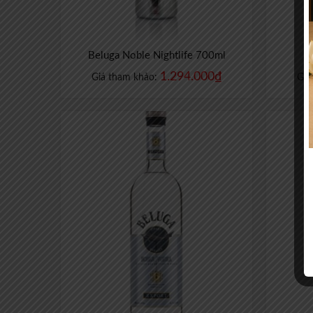
Beluga Noble Nightlife 700ml
B
1.294.000
₫
Giá tham khảo:
Giá