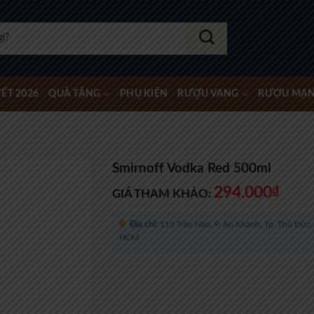
ẾT 2026
QUÀ TẶNG
PHỤ KIỆN
RƯỢU VANG
RƯỢU MẠ
Smirnoff Vodka Red 500ml
294.000
₫
GIÁ THAM KHẢO:
Địa chỉ:
110 Trần Não, P. An Khánh, Tp. Thủ Đức, 
HCM