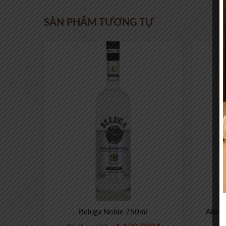
SẢN PHẨM TƯƠNG TỰ
Beluga Noble 750ml
Absol