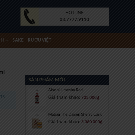
HOTLINE
03.7777.9110
NH
SAKE
RƯỢU VIỆT
ml
SẢN PHẨM MỚI
Akashi Umeshu Red
TP.
Giá tham khảo:
703.000
₫
Matsui The Daisen Sherry Cask
Giá tham khảo:
3.060.000
₫