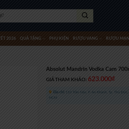
ẾT 2026
QUÀ TẶNG
PHỤ KIỆN
RƯỢU VANG
RƯỢU MẠ
Absolut Mandrin Vodka Cam 700
623.000
₫
GIÁ THAM KHẢO:
Địa chỉ:
110 Trần Não, P. An Khánh, Tp. Thủ Đức, 
HCM