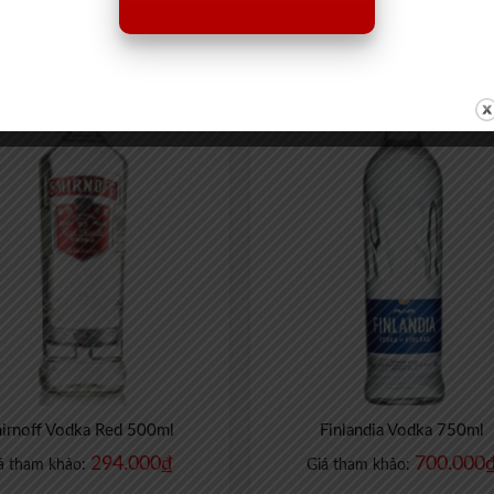
623.000
₫
1.280.000
á tham khảo:
Giá tham khảo:
irnoff Vodka Red 500ml
Finlandia Vodka 750ml
294.000
₫
700.000
á tham khảo:
Giá tham khảo: