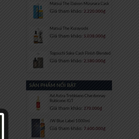
Matsui The Daisen Mizunara Cask
Giá tham khảo:
2.220.000
₫
Matsui The Kurayoshi
Giá tham khảo:
5.038.000
₫
Togouchi Sake Cash Finish Blended
Giá tham khảo:
2.580.000
₫
SẢN PHẨM NỔI BẬT
Ad Astra Trebbiano Chardonnay
Rubicone IGT
Giá tham khảo:
270.000
₫
JW Blue Label 1000ml
Giá tham khảo:
7.600.000
₫