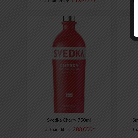
1.139.000
₫
Giá tham khảo:
Gi
Svedka Cherry 750ml
Sm
280.000
₫
Giá tham khảo:
Gi