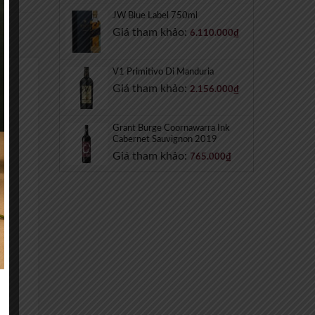
JW Blue Label 750ml
Giá tham khảo:
6.110.000
₫
V1 Primitivo Di Manduria
Giá tham khảo:
2.156.000
₫
Grant Burge Coornawarra Ink
Cabernet Sauvignon 2019
Giá tham khảo:
765.000
₫