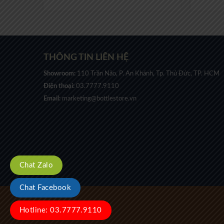
THÔNG TIN LIÊN HỆ
Showroom:
110 Trần Não, P. An Khánh, Tp. Thủ Đức, TP. HCM
Điện thoại:
03.7777.9110
Email:
marketing@bottlestore.vn
Chat Zalo
Chat Facebook
Hotline: 03.7777.9110