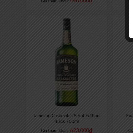
490.000
₫
Giá tham khảo:
Gi
Jameson Caskmates Stout Edition
Eva
Black 700ml
623.000
₫
Giá tham khảo:
Gi