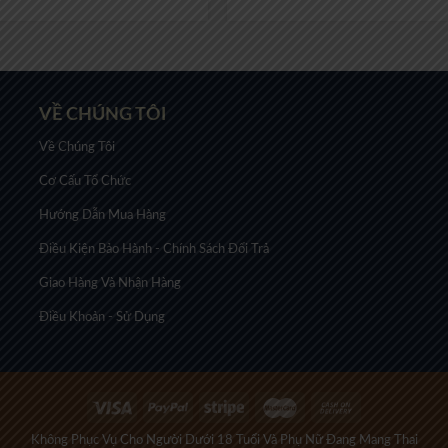
VỀ CHÚNG TÔI
Về Chúng Tôi
Cơ Cấu Tổ Chức
Hướng Dẫn Mua Hàng
Điều Kiện Bảo Hành - Chính Sách Đổi Trả
Giao Hàng Và Nhận Hàng
Điều Khoản - Sử Dụng
Không Phục Vụ Cho Người Dưới 18 Tuổi Và Phụ Nữ Đang Mang Thai