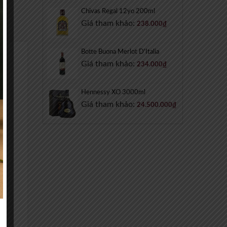
Chivas Regal 12yo 200ml
Giá tham khảo:
238.000
₫
Botte Buona Merlot D'Italia
Giá tham khảo:
234.000
₫
Hennessy XO 3000ml
Giá tham khảo:
24.500.000
₫