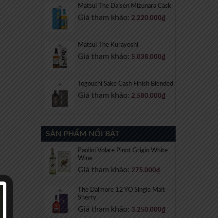
Matsui The Daisen Mizunara Cask
Giá tham khảo:
2.220.000
₫
Matsui The Kurayoshi
Giá tham khảo:
5.038.000
₫
Togouchi Sake Cash Finish Blended
Giá tham khảo:
2.580.000
₫
SẢN PHẨM NỔI BẬT
Paolini Volare Pinot Grigio White
Wine
Giá tham khảo:
275.000
₫
The Dalmore 12 YO Single Malt
Sherry
Giá tham khảo:
3.250.000
₫