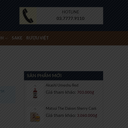
HOTLINE
03.7777.9110
NH
SAKE
RƯỢU VIỆT
SẢN PHẨM MỚI
Akashi Umeshu Red
TP.
Giá tham khảo:
703.000
₫
Matsui The Daisen Sherry Cask
Giá tham khảo:
3.060.000
₫