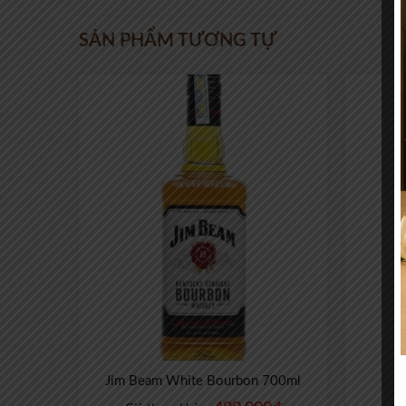
SẢN PHẨM TƯƠNG TỰ
Jim Beam White Bourbon 700ml