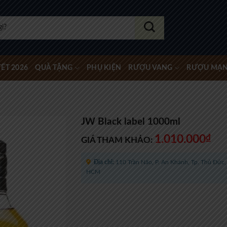
ẾT 2026
QUÀ TẶNG
PHỤ KIỆN
RƯỢU VANG
RƯỢU MẠ
JW Black label 1000ml
1.010.000
₫
GIÁ THAM KHẢO:
Địa chỉ:
110 Trần Não, P. An Khánh, Tp. Thủ Đức, 
HCM