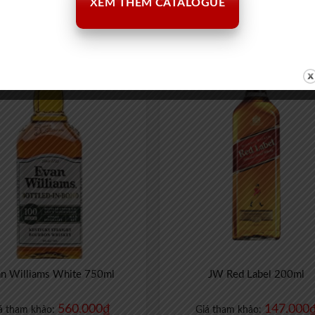
602.000
₫
462.000
á tham khảo:
Giá tham khảo:
XEM THÊM CATALOGUE
n Williams White 750ml
JW Red Label 200ml
560.000
₫
147.000
á tham khảo:
Giá tham khảo: