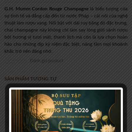
G.H. Mumm Cordon Rouge Champagne
là biểu tượng của
sự tinh tế và đẳng cấp đến từ nước Pháp – cái nôi của nghệ
thuật làm rượu vang. Nổi bật với dải ruy băng đỏ đặc trưng,
chai champagne này không chỉ làm say lòng giới sành rượu
bởi hương vị tươi mát, thanh lịch mà còn là lựa chọn hoàn
hảo cho những dịp kỷ niệm đặc biệt, nâng tầm mọi khoảnh
khắc trở nên đáng nhớ.
Đánh giá product
SẢN PHẨM TƯƠNG TỰ