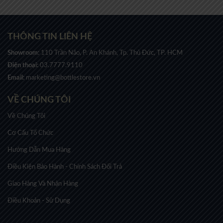
THÔNG TIN LIÊN HỆ
Showroom:
110 Trần Não, P. An Khánh, Tp. Thủ Đức, TP. HCM
Điện thoại:
03.7777.9110
Email:
marketing@bottlestore.vn
VỀ CHÚNG TÔI
Về Chúng Tôi
Cơ Cấu Tổ Chức
Hướng Dẫn Mua Hàng
Điều Kiện Bảo Hành - Chính Sách Đổi Trả
Giao Hàng Và Nhận Hàng
Điều Khoản - Sử Dụng