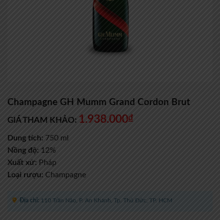
Champagne GH Mumm Grand Cordon Brut
1.938.000
₫
GIÁ THAM KHẢO:
Dung tích:
750 ml
Nồng độ:
12%
Xuất xứ:
Pháp
Loại rượu:
Champagne
Địa chỉ:
110 Trần Não, P. An Khánh, Tp. Thủ Đức, TP. HCM