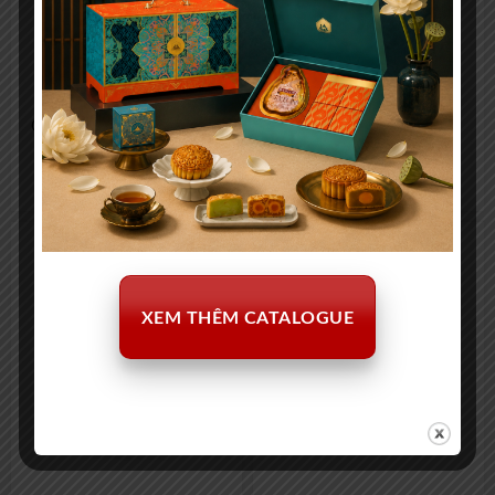
Champagne Charles Mignon
Champagne Dom Perignon
Premier Reserve Brut
Phát Sáng 750ml
1.125.000
₫
10.000.000
₫
XEM THÊM CATALOGUE