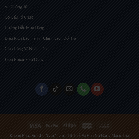
Về Chúng Tôi
Cơ Cấu Tổ Chức
Hướng Dẫn Mua Hàng
Điều Kiện Bảo Hành - Chính Sách Đổi Trả
Giao Hàng Và Nhận Hàng
Điều Khoản - Sử Dụng
Không Phục Vụ Cho Người Dưới 18 Tuổi Và Phụ Nữ Đang Mang Thai