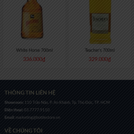
White Horse 700ml
Teacher’s 700ml
336.000
₫
329.000
₫
THÔNG TIN LIÊN HỆ
Showroom:
110 Trần Não, P. An Khánh, Tp. Thủ Đức, TP. HCM
Điện thoại:
03.7777.9110
Email:
marketing@bottlestore.vn
VỀ CHÚNG TÔI