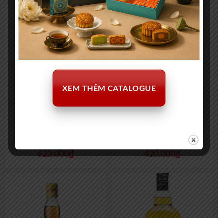
XEM THÊM CATALOGUE
Jameson Caskmates Stout
Chivas Regal 12yo 375ml
Edition Black 700ml
623.000
₫
420.000
₫