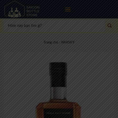
Skip
to
content
Tìm
kiếm:
Trang chủ
WHISKY
/