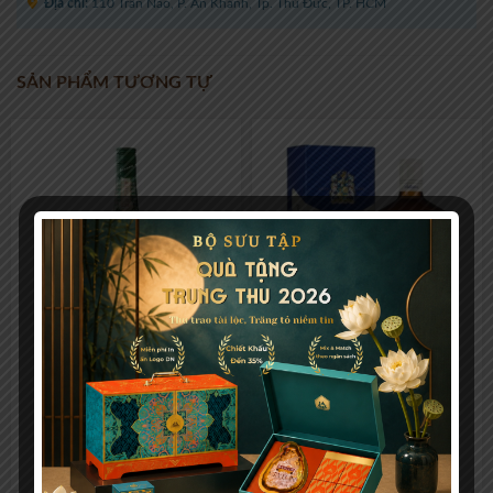
Địa chỉ:
110 Trần Não, P. An Khánh, Tp. Thủ Đức, TP. HCM
SẢN PHẨM TƯƠNG TỰ
Jameson Caskmates IPA
Ballantine’s Finest 200ml
Edition Green 700ml
623.000
₫
133.000
₫