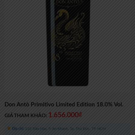
Don Antò Primitivo Limited Edition 18.0% Vol.
1.656.000
₫
GIÁ THAM KHẢO:
Địa chỉ:
110 Trần Não, P. An Khánh, Tp. Thủ Đức, TP. HCM