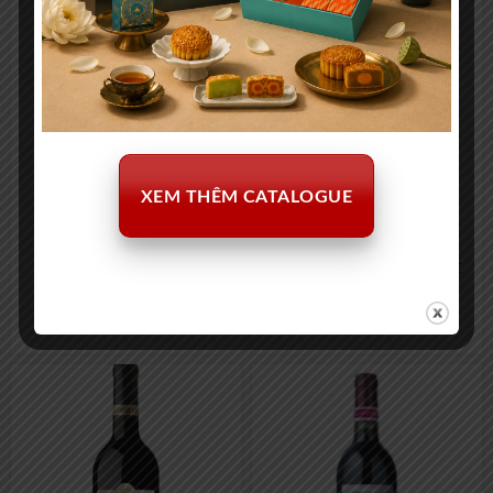
XEM THÊM CATALOGUE
Jacob’s Creek Đỏ Merlot
Chantecaille Bordeaux AOC
750ml
Red
502.000
₫
374.000
₫