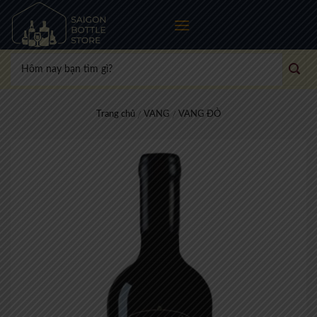
Skip
to
content
Tìm
kiếm:
Trang chủ
VANG
VANG ĐỎ
/
/