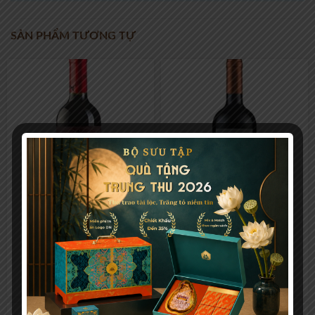
SẢN PHẨM TƯƠNG TỰ
Viento Norte Cabernet
G7 Reserva Cabernet
Sauvignon
Sauvignon
541.000
₫
359.000
₫