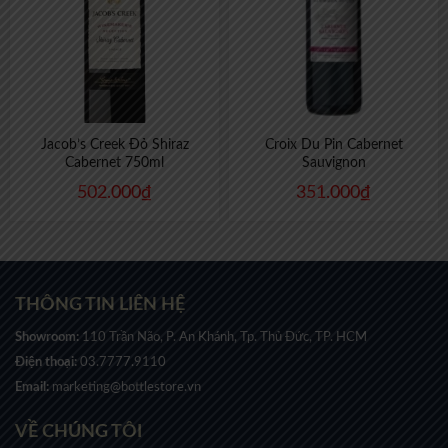
Jacob’s Creek Đỏ Shiraz
Croix Du Pin Cabernet
Cabernet 750ml
Sauvignon
502.000
₫
351.000
₫
THÔNG TIN LIÊN HỆ
Showroom:
110 Trần Não, P. An Khánh, Tp. Thủ Đức, TP. HCM
Điện thoại:
03.7777.9110
Email:
marketing@bottlestore.vn
VỀ CHÚNG TÔI