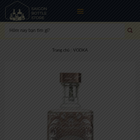
Skip
to
content
Tìm
kiếm:
Trang chủ
VODKA
/