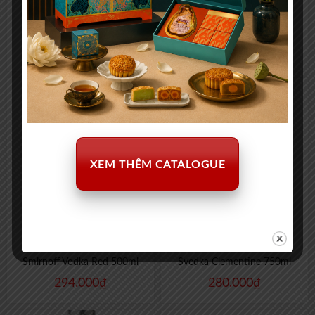
Absolut Vodka 375ml
Smirnoff Vodka Red 200ml
252.000
₫
147.000
₫
XEM THÊM CATALOGUE
Smirnoff Vodka Red 500ml
Svedka Clementine 750ml
294.000
₫
280.000
₫