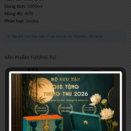
Dung tích:
1000ml
Nồng độ:
40%
Phân loại:
Vodka
Địa chỉ:
110 Trần Não, P. An Khánh, Tp. Thủ Đức, TP. HCM
SẢN PHẨM TƯƠNG TỰ