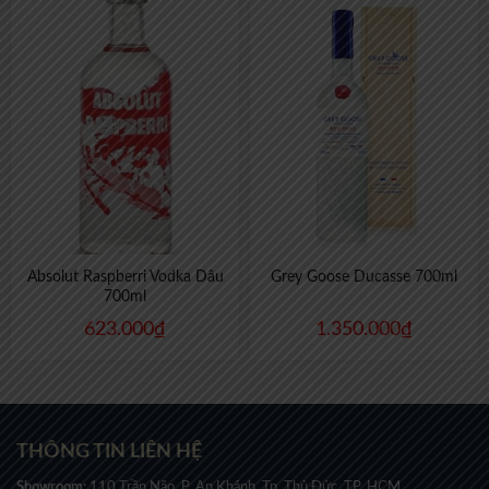
Absolut Raspberri Vodka Dâu
Grey Goose Ducasse 700ml
700ml
623.000
₫
1.350.000
₫
THÔNG TIN LIÊN HỆ
Showroom:
110 Trần Não, P. An Khánh, Tp. Thủ Đức, TP. HCM