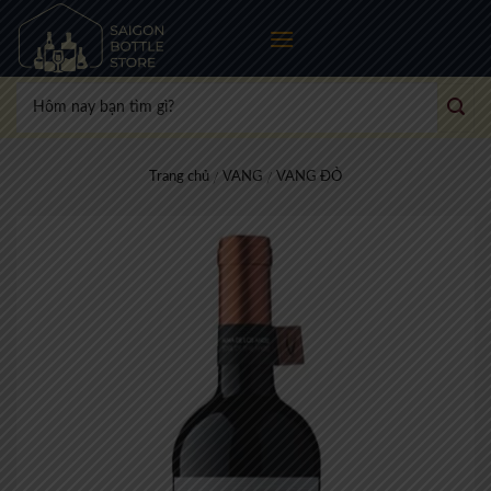
Skip
to
content
Tìm
kiếm:
Trang chủ
VANG
VANG ĐỎ
/
/