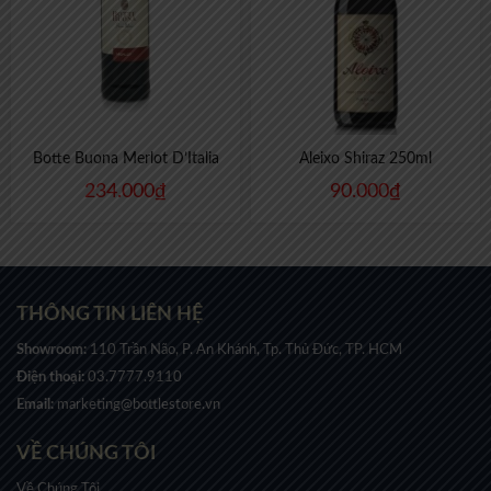
Botte Buona Merlot D’Italia
Aleixo Shiraz 250ml
234.000
₫
90.000
₫
THÔNG TIN LIÊN HỆ
Showroom:
110 Trần Não, P. An Khánh, Tp. Thủ Đức, TP. HCM
Điện thoại:
03.7777.9110
Email:
marketing@bottlestore.vn
VỀ CHÚNG TÔI
Về Chúng Tôi