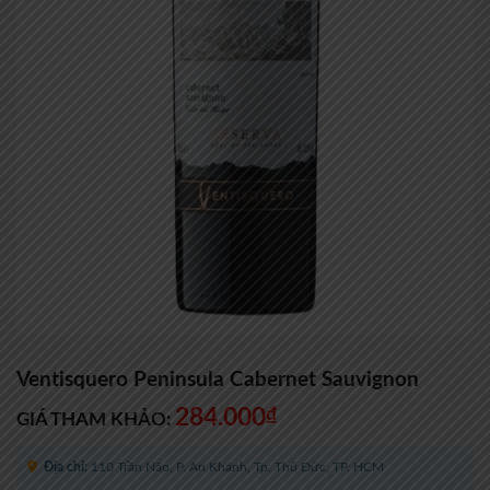
Ventisquero Peninsula Cabernet Sauvignon
284.000
₫
GIÁ THAM KHẢO:
Địa chỉ:
110 Trần Não, P. An Khánh, Tp. Thủ Đức, TP. HCM