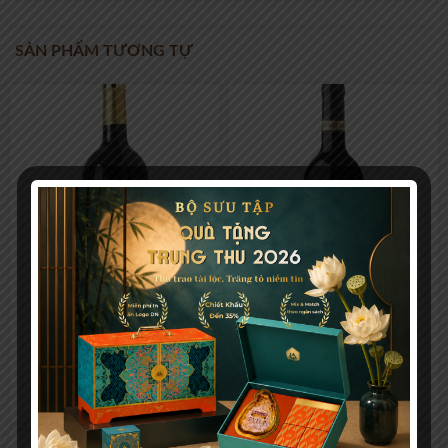
SẢN PHẨM TƯƠNG TỰ
Chateau Meillier Bordeaux
Jacob’s Creek Đỏ Shiraz
Superieur
Cabernet 750ml
444.000
₫
502.000
₫