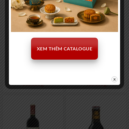
XEM THÊM CATALOGUE
Jacob’s Creek Đỏ Merlot
Berticot Đỏ Merlot 750ml
750ml
502.000
₫
408.000
₫