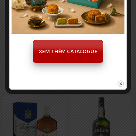
XEM THÊM CATALOGUE
Early Times Whisky 750ml
Chivas Regal 12yo 200ml
350.000
₫
238.000
₫