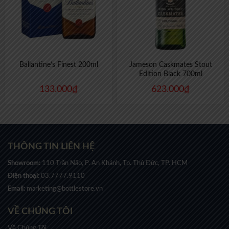
Ballantine’s Finest 200ml
Jameson Caskmates Stout
Edition Black 700ml
133.000
₫
623.000
₫
THÔNG TIN LIÊN HỆ
Showroom:
110 Trần Não, P. An Khánh, Tp. Thủ Đức, TP. HCM
Điện thoại:
03.7777.9110
Email:
marketing@bottlestore.vn
VỀ CHÚNG TÔI
Về Chúng Tôi