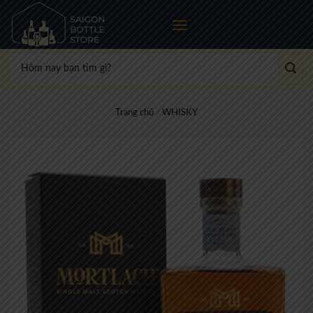
Skip
to
content
Tìm
kiếm:
Trang chủ
WHISKY
/