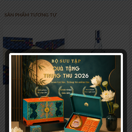
SẢN PHẨM TƯƠNG TỰ
Ballantine’s Finest 700ml –
Wyborowa Wodka 750ml
Hộp quà F24
532.000
₫
301.000
₫