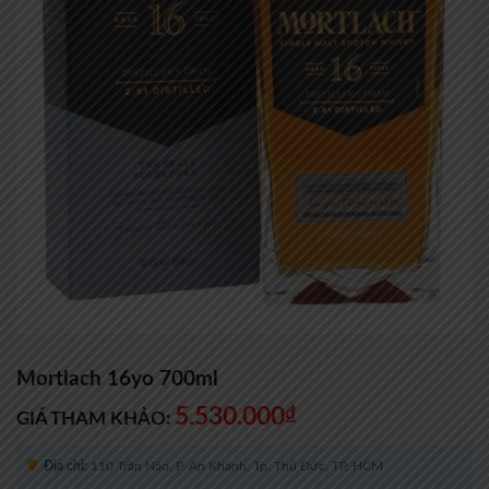
Mortlach 16yo 700ml
5.530.000
₫
GIÁ THAM KHẢO:
Địa chỉ:
110 Trần Não, P. An Khánh, Tp. Thủ Đức, TP. HCM