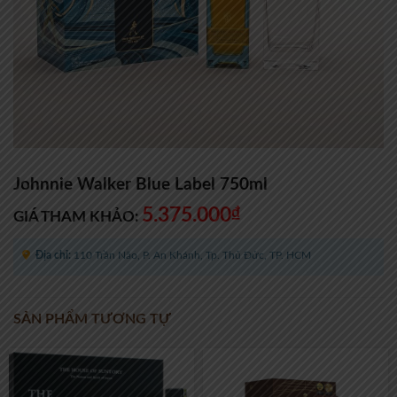
Johnnie Walker Blue Label 750ml
5.375.000
₫
GIÁ THAM KHẢO:
Địa chỉ:
110 Trần Não, P. An Khánh, Tp. Thủ Đức, TP. HCM
SẢN PHẨM TƯƠNG TỰ