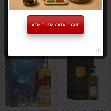
XEM THÊM CATALOGUE
Louis XIII 700ml
Macallan Night On Earth Jerez
700ml
103.400.000
₫
4.550.000
₫