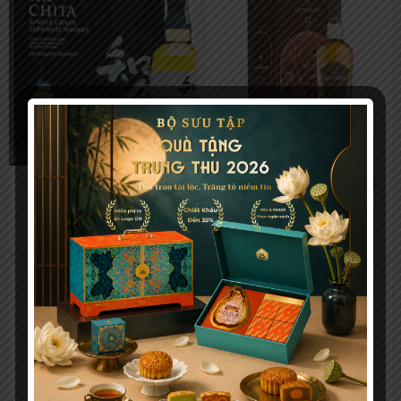
The Chita Distiller’s Reserve
Glen Grant 12 YO – GB F25
70cl – GB F25
1.550.000
₫
2.050.000
₫