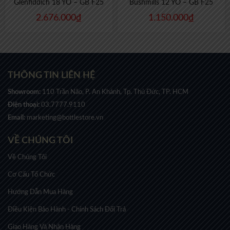
Glenfiddich 18 YO – GB F25
Bushmills 12 YO – GB F25
2.676.000
₫
1.150.000
₫
THÔNG TIN LIÊN HỆ
Showroom:
110 Trần Não, P. An Khánh, Tp. Thủ Đức, TP. HCM
Điện thoại:
03.7777.9110
Email:
marketing@bottlestore.vn
VỀ CHÚNG TÔI
Về Chúng Tôi
Cơ Cấu Tổ Chức
Hướng Dẫn Mua Hàng
Điều Kiện Bảo Hành - Chính Sách Đổi Trả
Giao Hàng Và Nhận Hàng