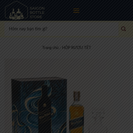
Skip
to
content
Tìm
kiếm:
Trang chủ
HỘP RƯỢU TẾT
/