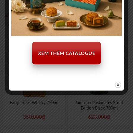
SẢN PHẨM TƯƠNG TỰ
XEM THÊM CATALOGUE
Early Times Whisky 750ml
Jameson Caskmates Stout
Edition Black 700ml
350.000
₫
623.000
₫