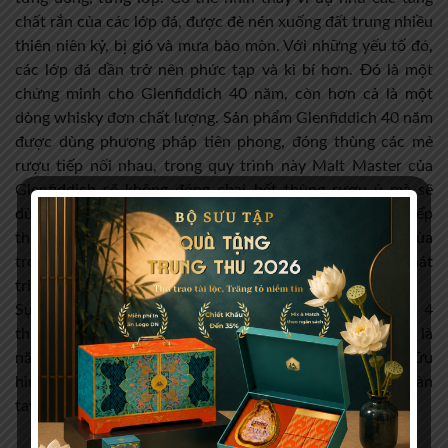
chất rắn của các lớp đá, được đè nén xuống đất trung nhiều
thiên niên kỷ, bị gió và mưa bào mòn. Với những yếu tố đó,
các lớp đá dần trở nên phức tạp và kì bí hơn. Đó là một
chứng minh cho Glenfiddich 40 năm, còn hơn cả là một
dòng whisky đơn chất lượng. Sản phẩm Glenfiddich 40 năm
được dùng phương pháp tiên phong, đóng thùng các mẻ
rượu tiếp nối nhau, trong quy trình này Malt Master của
Glenfiddich sẽ không đóng chai hết thùng rượu ủ mà sẽ
dùng để kết hợp với các thùng được lựa chọn cho mẻ tiếp
theo sau đó.Từ thùng này đến thùng khác, qua các mùa
trong năm, từng giọt rượu Whisky hấp thụ hương vị phát
triẻn mình theo những năm tháng trôi qua.
Sự kết hợp nhiều tầng lớp hương vị của whisky trong 4
thập kỷ để kết tinh thành 1 điều phi thưởng. Là thời gian, là
năm tuổi, là sự trưởng thành được tích góp. Vật lý, hữu
hình từng lớp hương vị được thể hiện rõ ràng nhờ đôi bàn
tay của bậc giả kim.
Đánh giá product