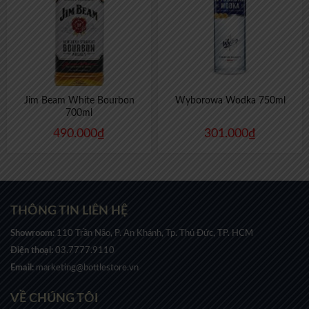
Jim Beam White Bourbon
Wyborowa Wodka 750ml
700ml
490.000
₫
301.000
₫
THÔNG TIN LIÊN HỆ
Showroom:
110 Trần Não, P. An Khánh, Tp. Thủ Đức, TP. HCM
Điện thoại:
03.7777.9110
Email:
marketing@bottlestore.vn
VỀ CHÚNG TÔI