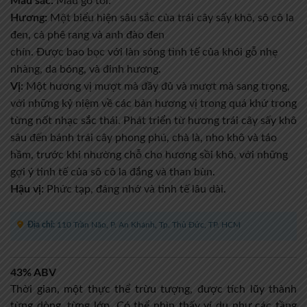
Màu sắc:
Màu gỗ tối.
Hương:
Một biểu hiện sâu sắc của trái cây sấy khô, sô cô la
đen, cà phê rang và anh đào đen
chín. Được bao bọc với làn sóng tinh tế của khói gỗ nhẹ
nhàng, da bóng, và đinh hương.
Vị:
Một hương vị mượt mà đầy đủ và mượt mà sang trọng,
với những kỷ niệm về các bản hương vị trong quá khứ trong
từng nốt nhạc sắc thái. Phát triển từ hương trái cây sấy khô
sâu đến bánh trái cây phong phú, chà là, nho khô và táo
hầm, trước khi nhường chỗ cho hương sồi khô, với những
gợi ý tinh tế của sô cô la đắng và than bùn.
Hậu vị:
Phức tạp, đáng nhớ và tinh tế lâu dài.
Địa chỉ:
110 Trần Não, P. An Khánh, Tp. Thủ Đức, TP. HCM
43% ABV
Thời gian, một thực thể trừu tượng, được tích lũy thành
từng dòng, từng lớp. Có thể nhìn thấy ví dụ như các tầng