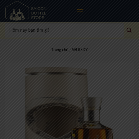
Skip
to
content
Tìm
kiếm:
Trang chủ
WHISKY
/