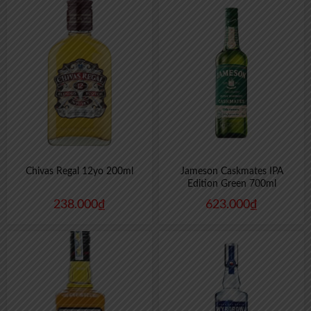
Chivas Regal 12yo 200ml
Jameson Caskmates IPA
Edition Green 700ml
238.000
₫
623.000
₫