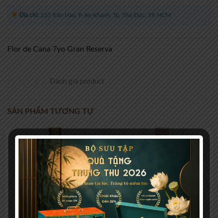
Địa chỉ:
110 Trần Não, P. An Khánh, Tp. Thủ Đức, TP. HCM
Flor de Cana 7yo Gran Reserva
Đánh giá product
SẢN PHẨM TƯƠNG TỰ