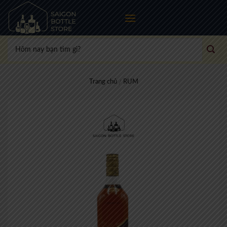
Skip
to
content
Tìm
kiếm:
Trang chủ
RUM
/