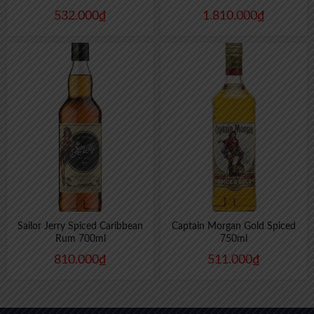
532.000
₫
1.810.000
₫
Sailor Jerry Spiced Caribbean
Captain Morgan Gold Spiced
Rum 700ml
750ml
810.000
₫
511.000
₫