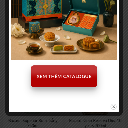
Havana Club Anejo 7 Anos
Bacardi Anejo Cuatro 4 years
750ml
700ml
1.130.000
₫
1.150.000
₫
XEM THÊM CATALOGUE
Bacardi Superior Rum Trắng
Bacardi Gran Reserva Diez 10
750ml
years 700ml