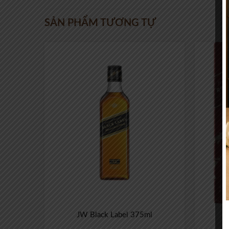
SẢN PHẨM TƯƠNG TỰ
JW Black Label 375ml