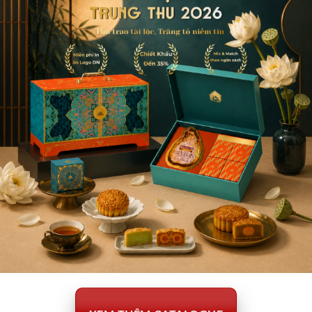
Ballantine’s Finest 700ml – H
JW Red Label 1000ml
F24