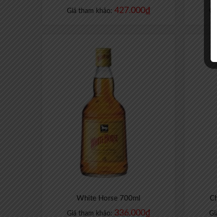
427.000
₫
Giá tham khảo:
Gi
White Horse 700ml
C
336.000
₫
Giá tham khảo:
Gi