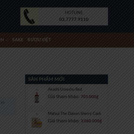
HOTLINE
03.7777.9110
NH
SAKE
RƯỢU VIỆT
SẢN PHẨM MỚI
Akashi Umeshu Red
Giá tham khảo:
703.000
₫
TP.
Matsui The Daisen Sherry Cask
Giá tham khảo:
3.060.000
₫