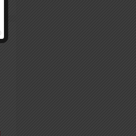
₫
l
₫