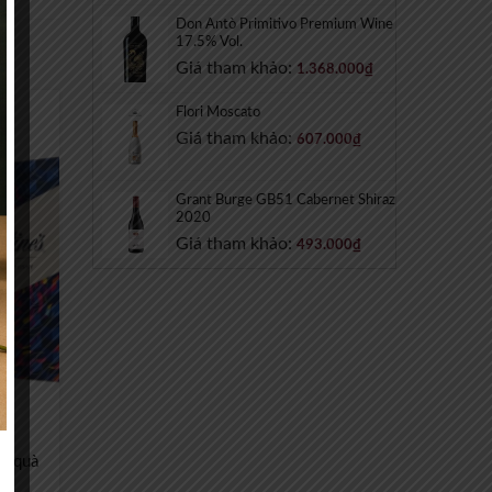
Don Antò Primitivo Premium Wine
17.5% Vol.
Giá tham khảo:
1.368.000
₫
Flori Moscato
Giá tham khảo:
607.000
₫
Grant Burge GB51 Cabernet Shiraz
2020
Giá tham khảo:
493.000
₫
ộp quà