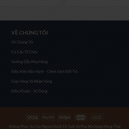
VỀ CHÚNG TÔI
Về Chúng Tôi
Cơ Cấu Tổ Chức
Hướng Dẫn Mua Hàng
Điều Kiện Bảo Hành - Chính Sách Đổi Trả
Giao Hàng Và Nhận Hàng
Điều Khoản - Sử Dụng
Không Phục Vụ Cho Người Dưới 18 Tuổi Và Phụ Nữ Đang Mang Thai