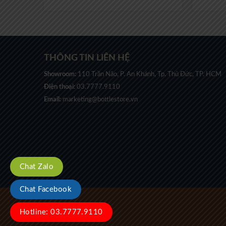
THÔNG TIN LIÊN HỆ
Showroom:
110 Trần Não, P. An Khánh, Tp. Thủ Đức, TP. HCM
Điện thoại:
03.7777.9110
Email:
marketing@bottlestore.vn
Chat Zalo
Chat Facebook
Hotline: 03.7777.9110