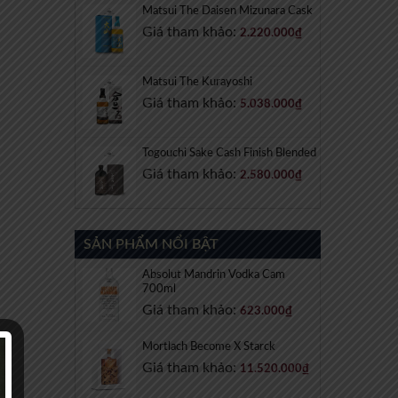
Matsui The Daisen Mizunara Cask
Giá tham khảo:
2.220.000
₫
Matsui The Kurayoshi
Giá tham khảo:
5.038.000
₫
Togouchi Sake Cash Finish Blended
Giá tham khảo:
2.580.000
₫
SẢN PHẨM NỔI BẬT
Absolut Mandrin Vodka Cam
700ml
Giá tham khảo:
623.000
₫
Mortlach Become X Starck
Giá tham khảo:
11.520.000
₫