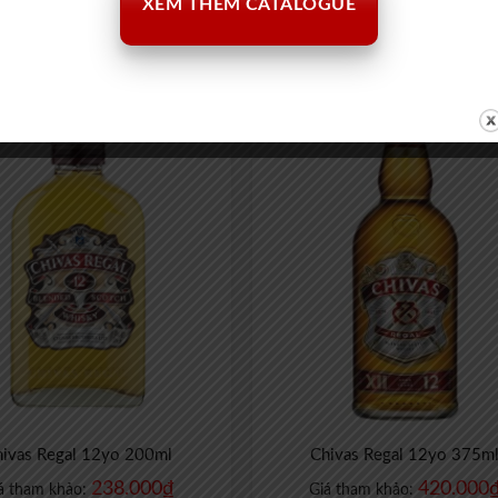
XEM THÊM CATALOGUE
560.000
₫
532.000
á tham khảo:
Giá tham khảo:
hivas Regal 12yo 200ml
Chivas Regal 12yo 375m
238.000
₫
420.000
á tham khảo:
Giá tham khảo: