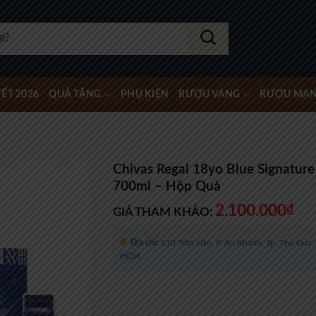
ẾT 2026
QUÀ TẶNG
PHỤ KIỆN
RƯỢU VANG
RƯỢU MẠ
Chivas Regal 18yo Blue Signature
700ml – Hộp Quà
2.100.000
₫
GIÁ THAM KHẢO:
Địa chỉ:
110 Trần Não, P. An Khánh, Tp. Thủ Đức, 
HCM