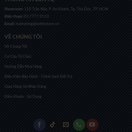
Showroom:
110 Trần Não, P. An Khánh, Tp. Thủ Đức, TP. HCM
Điện thoại:
03.7777.9110
Email:
marketing@bottlestore.vn
VỀ CHÚNG TÔI
Về Chúng Tôi
Cơ Cấu Tổ Chức
Hướng Dẫn Mua Hàng
Điều Kiện Bảo Hành - Chính Sách Đổi Trả
Giao Hàng Và Nhận Hàng
Điều Khoản - Sử Dụng