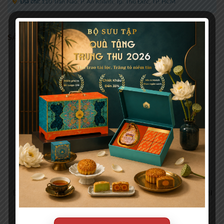
Địa chỉ:
110 Trần Não, P. An Khánh, Tp. Thủ Đức, TP. HCM
SẢN PHẨM TƯƠNG TỰ
Chateau Du Breuil 15 Ans
Chateau Du Breuil Fine
D’Age Calvados, Pays D’Auge
Calvados, Pays D’Auge 700ml
700ml
2.910.000
₫
1.080.000
₫