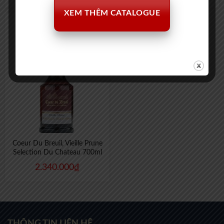
XEM THÊM CATALOGUE
Coeur Du Breuil, Vieille Prune
Selection Du Chateau 700ml
2.340.000
₫
THÔNG TIN LIÊN HỆ