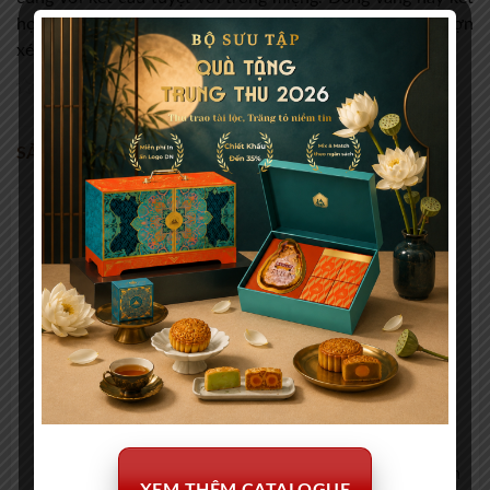
hợp tốt với tất cả các loại thịt và mì ống, cánh gà, thịt lợn
xé hoặc bánh hamburger.
Đánh giá product
SẢN PHẨM TƯƠNG TỰ
Calvet Conversation Merlot
Genesis Cabernet Sauvignon