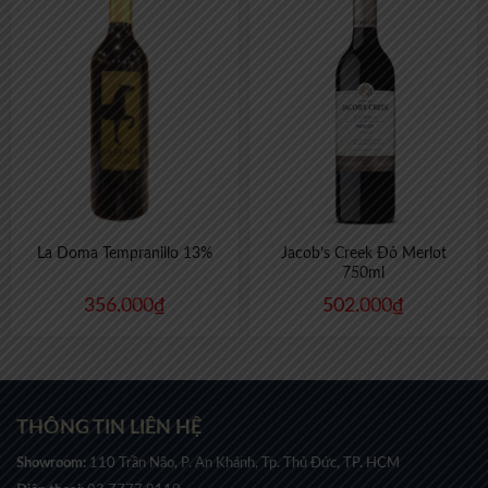
La Doma Tempranillo 13%
Jacob’s Creek Đỏ Merlot
750ml
356.000
₫
502.000
₫
THÔNG TIN LIÊN HỆ
Showroom:
110 Trần Não, P. An Khánh, Tp. Thủ Đức, TP. HCM