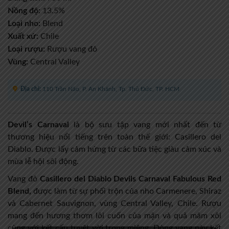
Nồng độ:
13.5%
Loại nho:
Blend
Xuất xứ:
Chile
Loại rượu:
Rượu vang đỏ
Vùng:
Central Valley
Địa chỉ:
110 Trần Não, P. An Khánh, Tp. Thủ Đức, TP. HCM
Devil’s Carnaval
là bộ sưu tập vang mới nhất đến từ
thương hiệu nổi tiếng trên toàn thế giới: Casillero del
Diablo. Được lấy cảm hứng từ các bữa tiệc giàu cảm xúc và
mùa lễ hội sôi động.
Vang đỏ
Casillero del Diablo Devils Carnaval Fabulous Red
Blend,
được làm từ sự phối trộn của nho Carmenere, Shiraz
và Cabernet Sauvignon, vùng Central Valley, Chile. Rượu
mang đến hương thơm lôi cuốn của mận và quả mâm xôi
cùng với kết cấu tuyệt vời trong miệng. Dòng vang này kết