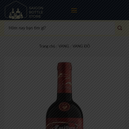
Skip
to
content
Tìm
kiếm:
Trang chủ
VANG
VANG ĐỎ
/
/