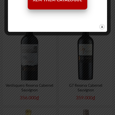
XEM THÊM CATALOGUE
Cabernet – AOP Bordeaux
347.000
₫
238.999
₫
Ventisquero Reserva Cabernet
G7 Reserva Cabernet
Sauvignon
Sauvignon
356.000
₫
359.000
₫