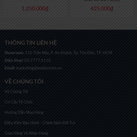
1.250.000
₫
425.000
₫
THÔNG TIN LIÊN HỆ
Showroom:
110 Trần Não, P. An Khánh, Tp. Thủ Đức, TP. HCM
Điện thoại:
03.7777.9110
Email:
marketing@bottlestore.vn
VỀ CHÚNG TÔI
Về Chúng Tôi
Cơ Cấu Tổ Chức
Hướng Dẫn Mua Hàng
Điều Kiện Bảo Hành - Chính Sách Đổi Trả
Giao Hàng Và Nhận Hàng