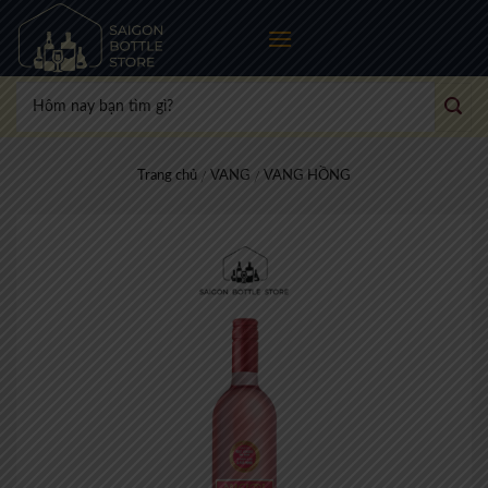
Skip
to
content
Tìm
kiếm:
Trang chủ
VANG
VANG HỒNG
/
/