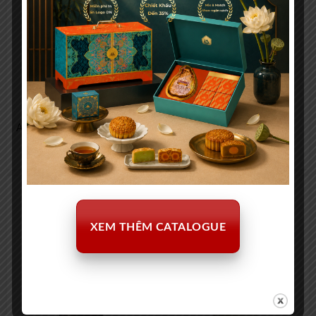
Ahu Ariki White (Semi-Sweet)
Barefoot Pink Moscato
324.000
₫
423.000
₫
XEM THÊM CATALOGUE