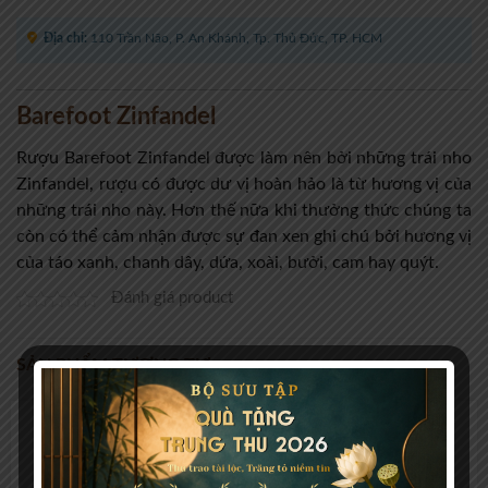
Địa chỉ:
110 Trần Não, P. An Khánh, Tp. Thủ Đức, TP. HCM
Barefoot Zinfandel
Rượu Barefoot Zinfandel được làm nên bởi những trái nho
Zinfandel, rượu có được dư vị hoàn hảo là từ hương vị của
những trái nho này. Hơn thế nữa khi thưởng thức chúng ta
còn có thể cảm nhận được sự đan xen ghi chú bởi hương vị
của táo xanh, chanh dây, dứa, xoài, bưởi, cam hay quýt.
Đánh giá product
SẢN PHẨM TƯƠNG TỰ