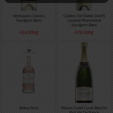
Ventisquero Classico
Casillero Del Diablo Devil’S
Sauvignon Blanc
Carnaval Phenomenal
Sauvignon Blanc
426.000
₫
478.000
₫
Belena Rose
Maison Castel Cuvee Blanche
Brut Vin De France