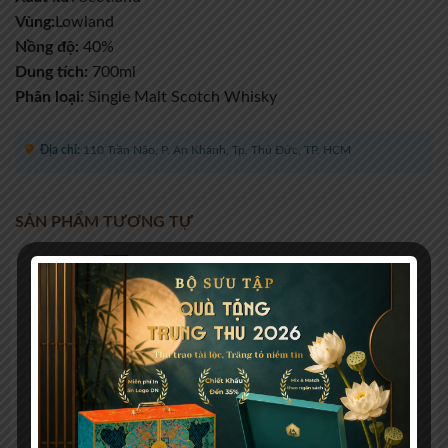
Vùng:
Lowland
Nồng độ:
40%
Dung tích:
700ml
Phân loại:
Single Malt Scotch Whisky
Địa chỉ:
110 Trần Não, P. An Khánh, Tp. Thủ Đức, TP. HCM
SẢN PHẨM TƯƠNG TỰ