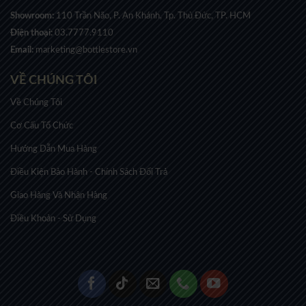
Showroom:
110 Trần Não, P. An Khánh, Tp. Thủ Đức, TP. HCM
Điện thoại:
03.7777.9110
Email:
marketing@bottlestore.vn
VỀ CHÚNG TÔI
Về Chúng Tôi
Cơ Cấu Tổ Chức
Hướng Dẫn Mua Hàng
Điều Kiện Bảo Hành - Chính Sách Đổi Trả
Giao Hàng Và Nhận Hàng
Điều Khoản - Sử Dụng