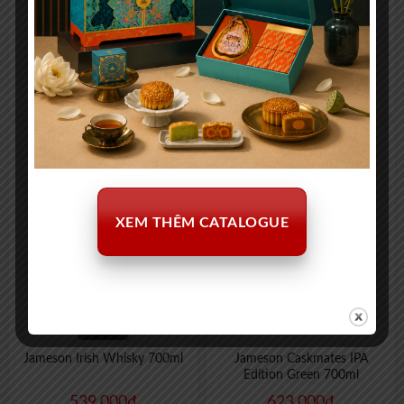
Teacher’s 700ml
Chivas Regal 12yo 375ml
329.000
₫
420.000
₫
XEM THÊM CATALOGUE
Jameson Irish Whisky 700ml
Jameson Caskmates IPA
Edition Green 700ml
539.000
₫
623.000
₫