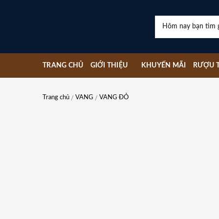
Skip
to
Tìm
content
kiếm:
TRANG CHỦ
GIỚI THIỆU
KHUYẾN MÃI
RƯỢU T
Trang chủ
VANG
VANG ĐỎ
/
/