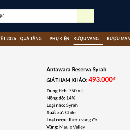
ẾT 2026
QUÀ TẶNG
PHỤ KIỆN
RƯỢU VANG
RƯỢU MẠ
Antawara Reserva Syrah
493.000
₫
GIÁ THAM KHẢO:
Dung tích:
750 ml
Nồng độ:
14%
Loại nho:
Syrah
Xuất xứ:
Chile
Loại rượu:
Rượu vang đỏ
Vùng:
Maule Valley