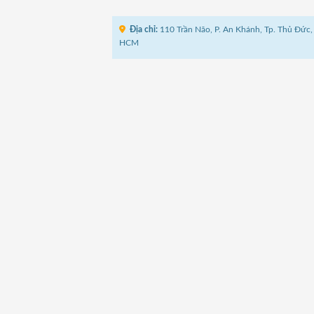
Địa chỉ:
110 Trần Não, P. An Khánh, Tp. Thủ Đức, 
HCM