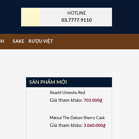
HOTLINE
03.7777.9110
NH
SAKE
RƯỢU VIỆT
SẢN PHẨM MỚI
Akashi Umeshu Red
Giá tham khảo:
703.000
₫
Matsui The Daisen Sherry Cask
Giá tham khảo:
3.060.000
₫