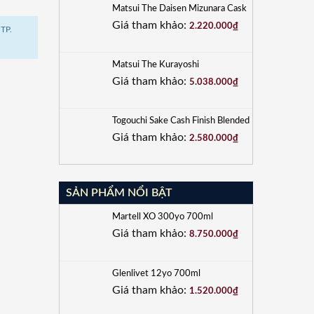
Matsui The Daisen Mizunara Cask
Giá tham khảo:
2.220.000
₫
TP.
Matsui The Kurayoshi
Giá tham khảo:
5.038.000
₫
Togouchi Sake Cash Finish Blended
Giá tham khảo:
2.580.000
₫
SẢN PHẨM NỔI BẬT
Martell XO 300yo 700ml
Giá tham khảo:
8.750.000
₫
Glenlivet 12yo 700ml
Giá tham khảo:
1.520.000
₫